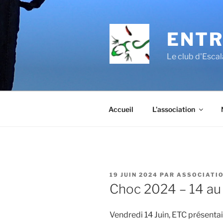
Aller
au
contenu
ENTR
principal
Le club d'Esc
Accueil
L’association
PUBLIÉ
19 JUIN 2024
PAR
ASSOCIATIO
LE
Choc 2024 – 14 au 
Vendredi 14 Juin, ETC présenta