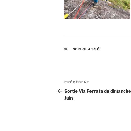
CATÉGORIES
NON CLASSÉ
Navigation
Article
PRÉCÉDENT
de
précédent
Sortie Via Ferrata du dimanche
Juin
l’article