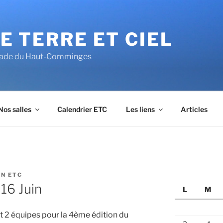
E TERRE ET CIEL
alade du Haut-Comminges
Nos salles
Calendrier ETC
Les liens
Articles
N ETC
16 Juin
L
M
it 2 équipes pour la 4ème édition du