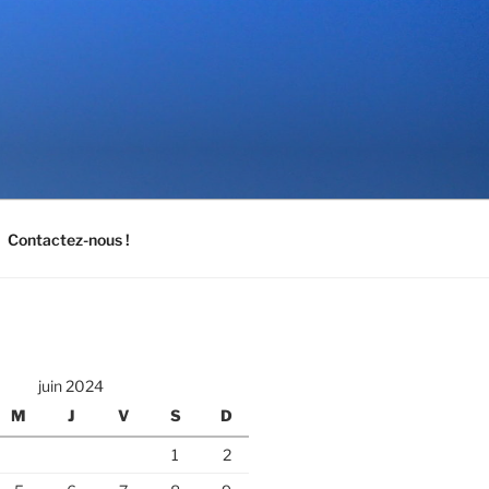
Contactez-nous !
juin 2024
M
J
V
S
D
1
2