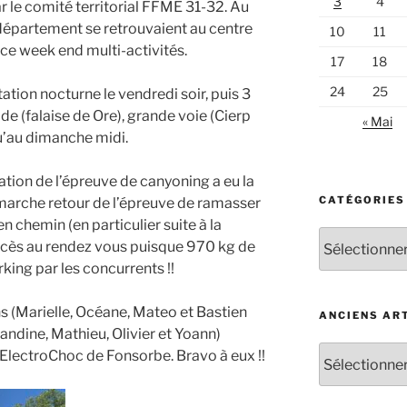
3
4
 le comité territorial FFME 31-32. Au
 département se retrouvaient au centre
10
11
 ce week end multi-activités.
17
18
24
25
tion nocturne le vendredi soir, puis 3
de (falaise de Ore), grande voie (Cierp
« Mai
u’au dimanche midi.
ation de l’épreuve de canyoning a eu la
CATÉGORIES
marche retour de l’épreuve de ramasser
en chemin (en particulier suite à la
Catégories
ccès au rendez vous puisque 970 kg de
d’articles
king par les concurrents !!
ns (Marielle, Océane, Mateo et Bastien
ANCIENS AR
mandine, Mathieu, Olivier et Yoann)
Anciens
 ElectroChoc de Fonsorbe. Bravo à eux !!
articles