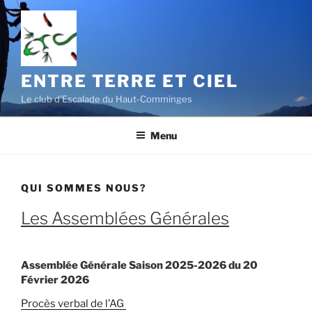
Aller
au
contenu
principal
ENTRE TERRE ET CIEL
Le club d'Escalade du Haut-Comminges
Menu
QUI SOMMES NOUS?
Les Assemblées Générales
Assemblée Générale Saison 2025-2026 du 20
Février 2026
Procès verbal de l’AG