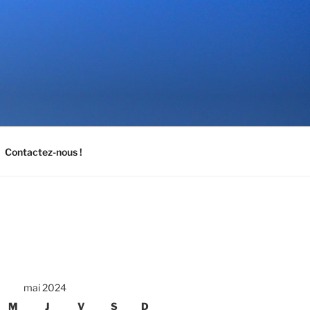
Contactez-nous !
mai 2024
M
J
V
S
D