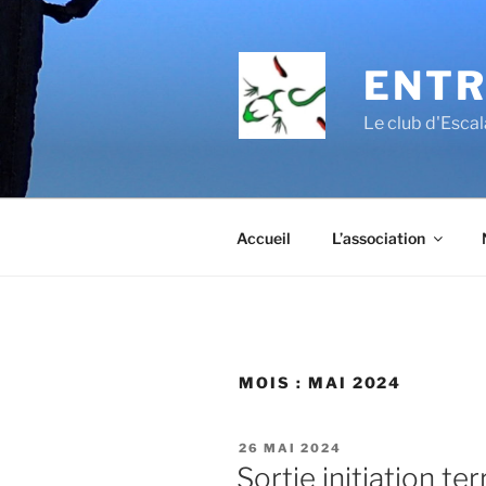
Aller
au
contenu
ENTR
principal
Le club d'Esc
Accueil
L’association
MOIS :
MAI 2024
PUBLIÉ
26 MAI 2024
LE
Sortie initiation te