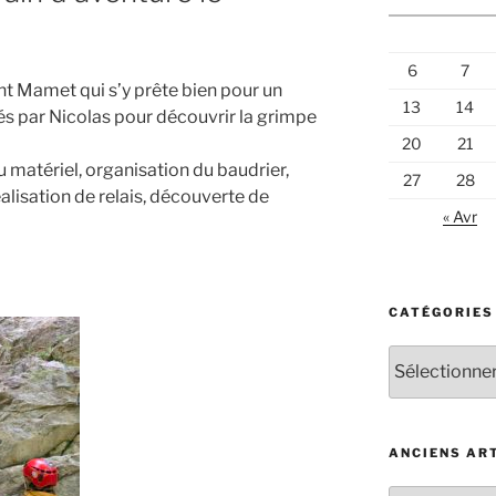
6
7
aint Mamet qui s’y prête bien pour un
13
14
s par Nicolas pour découvrir la grimpe
20
21
matériel, organisation du baudrier,
27
28
éalisation de relais, découverte de
« Avr
CATÉGORIES
Catégories
d’articles
ANCIENS AR