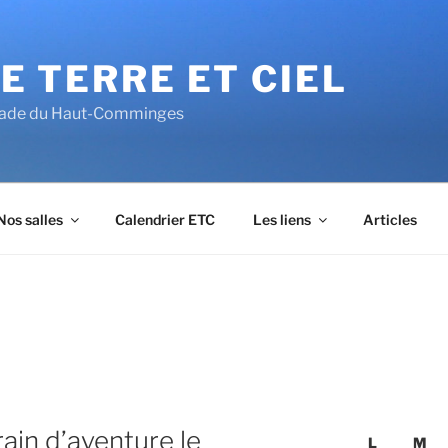
E TERRE ET CIEL
alade du Haut-Comminges
Nos salles
Calendrier ETC
Les liens
Articles
rrain d’aventure le
L
M