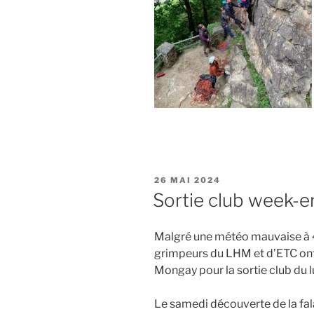
PUBLIÉ
26 MAI 2024
LE
Sortie club week-e
Malgré une météo mauvaise à 
grimpeurs du LHM et d’ETC ont 
Mongay pour la sortie club du l
Le samedi découverte de la fal