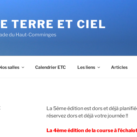
E TERRE ET CIEL
alade du Haut-Comminges
Nos salles
Calendrier ETC
Les liens
Articles
E
La 5ème édition est dors et déjà planifi
réservez dors et déjà votre journée !!
La 4ème édition de la course à l’échal