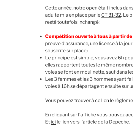
Cette année, notre open était inclus dan
adulte mis en place par le
CT 31-32
. Le 
resté toutefois inchangé :
Compétition ouverte à tous à partir de
preuve d’assurance, une licence à la jour
souscrite sur place)
Le principe est simple, vous avez 6h po
elles rapportent toutes le même nombre 
voies se font en moulinette, sauf dans le
Les 3 femmes et les 3 hommes ayant fai
voies à 16h se départagent ensuite sur u
Vous pouvez trouver à
ce lien
le règlemen
En cliquant sur l’affiche vous pouvez ac
Et
ici
le lien vers l’article de la Depeche.