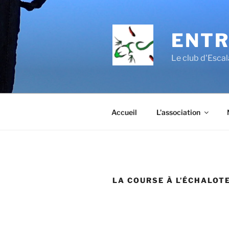
Aller
au
contenu
ENTR
principal
Le club d'Esc
Accueil
L’association
LA COURSE À L’ÉCHALOT