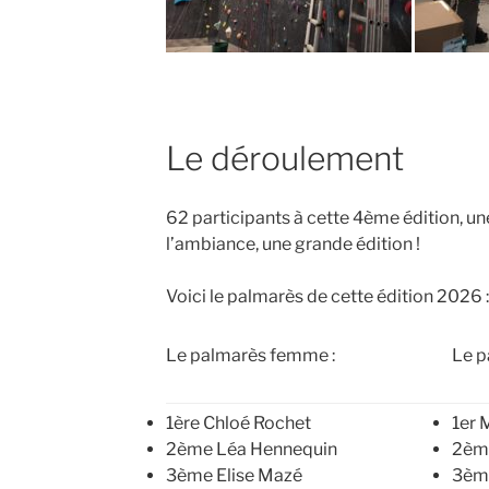
Le déroulement
62 participants à cette 4ème édition, u
l’ambiance, une grande édition !
Voici le palmarès de cette édition 2026 :
Le palmarès femme :
Le p
1ère Chloé Rochet
1er 
2ème Léa Hennequin
2èm
3ème Elise Mazé
3èm