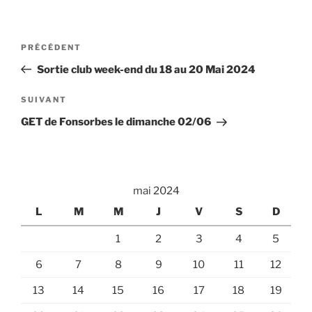
Navigation
Article
PRÉCÉDENT
de
précédent
Sortie club week-end du 18 au 20 Mai 2024
l’article
Article
SUIVANT
suivant
GET de Fonsorbes le dimanche 02/06
mai 2024
L
M
M
J
V
S
D
1
2
3
4
5
6
7
8
9
10
11
12
13
14
15
16
17
18
19