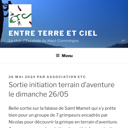
Aller
au
contenu
principal
ENTRE TERRE ET CIEL
Le club d'Escalade du Haut-Comminges
Menu
PUBLIÉ
26 MAI 2024
PAR
ASSOCIATION ETC
LE
Sortie initiation terrain d’aventure
le dimanche 26/05
Belle sortie sur la falaise de Saint Mamet qui s’y prête
bien pour un groupe de 7 grimpeurs encadrés par
Nicolas pour découvrir la grimpe en terrain d’aventure.