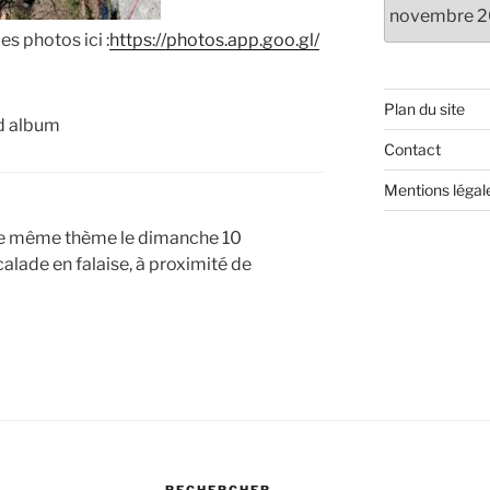
Anciens
articles
es photos ici :
https://photos.app.goo.gl/
Plan du site
d album
Contact
Mentions légal
 le même thème le dimanche 10
alade en falaise, à proximité de
RECHERCHER