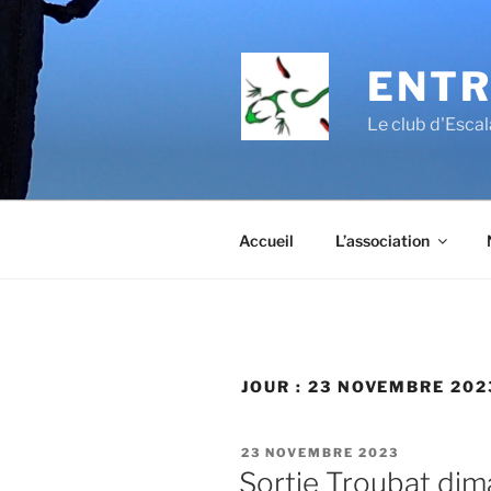
Aller
au
contenu
ENTR
principal
Le club d'Esc
Accueil
L’association
JOUR :
23 NOVEMBRE 202
PUBLIÉ
23 NOVEMBRE 2023
LE
Sortie Troubat di