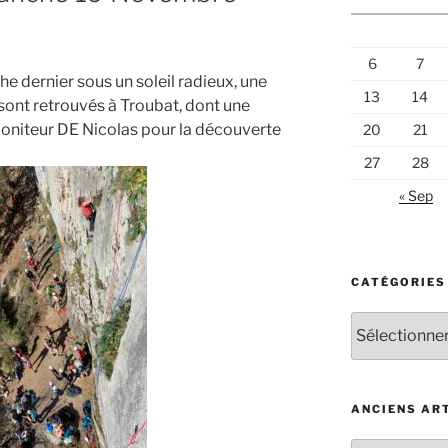
6
7
he dernier sous un soleil radieux, une
13
14
sont retrouvés à Troubat, dont une
oniteur DE Nicolas pour la découverte
20
21
27
28
« Sep
CATÉGORIES
Catégories
d’articles
ANCIENS AR