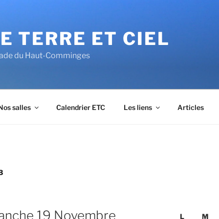
E TERRE ET CIEL
alade du Haut-Comminges
Nos salles
Calendrier ETC
Les liens
Articles
3
manche 19 Novembre
L
M