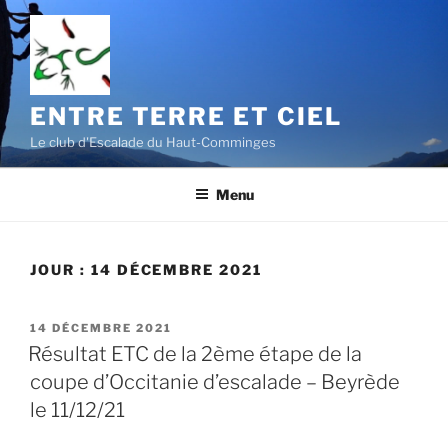
Aller
au
contenu
principal
ENTRE TERRE ET CIEL
Le club d'Escalade du Haut-Comminges
Menu
JOUR :
14 DÉCEMBRE 2021
PUBLIÉ
14 DÉCEMBRE 2021
LE
Résultat ETC de la 2ème étape de la
coupe d’Occitanie d’escalade – Beyrède
le 11/12/21