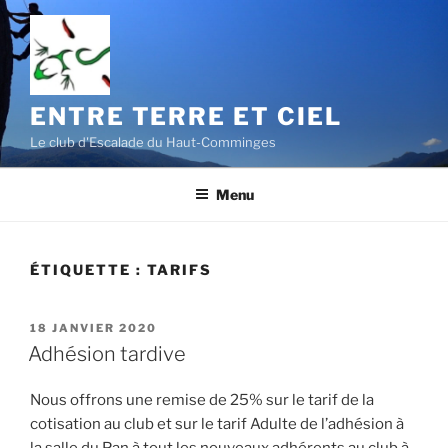
Aller
au
contenu
principal
ENTRE TERRE ET CIEL
Le club d'Escalade du Haut-Comminges
Menu
ÉTIQUETTE :
TARIFS
PUBLIÉ
18 JANVIER 2020
LE
Adhésion tardive
Nous offrons une remise de 25% sur le tarif de la
cotisation au club et sur le tarif Adulte de l’adhésion à
la salle du Pan à tout les nouveaux adhérents au club à