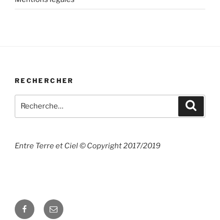
RECHERCHER
Recherche
Recher
pour
:
Entre Terre et Ciel © Copyright 2017/2019
Facebook
E-
mail