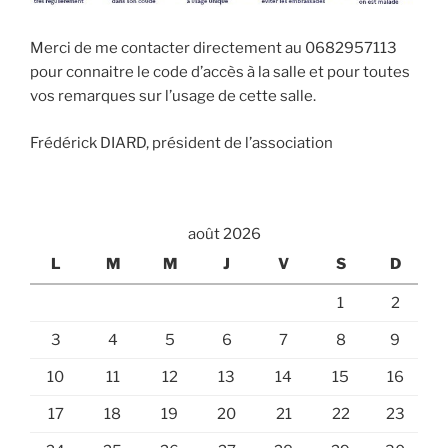
Merci de me contacter directement au 0682957113
pour connaitre le code d’accès à la salle et pour toutes
vos remarques sur l’usage de cette salle.
Frédérick DIARD, président de l’association
août 2026
L
M
M
J
V
S
D
1
2
3
4
5
6
7
8
9
10
11
12
13
14
15
16
17
18
19
20
21
22
23