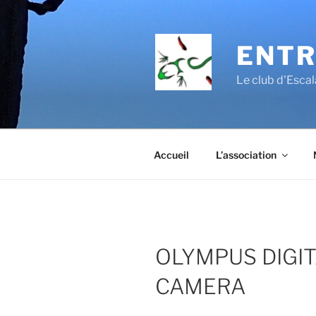
Aller
au
contenu
ENTR
principal
Le club d'Esc
Accueil
L’association
OLYMPUS DIGI
CAMERA