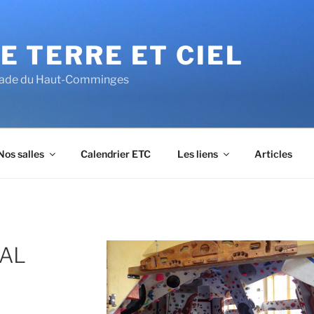
E TERRE ET CIEL
alade du Haut-Comminges
Nos salles
Calendrier ETC
Les liens
Articles
TAL