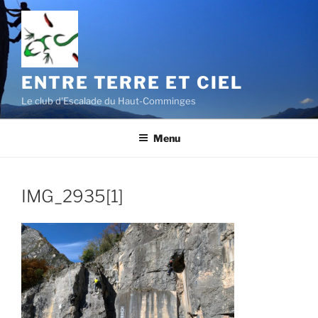
Aller
au
contenu
principal
ENTRE TERRE ET CIEL
Le club d'Escalade du Haut-Comminges
Menu
IMG_2935[1]