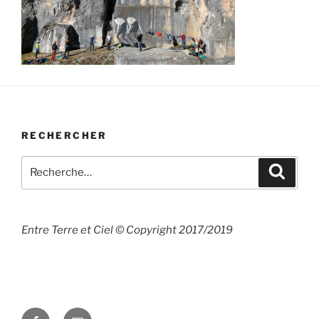
RECHERCHER
Recherche
Recher
pour
:
Entre Terre et Ciel © Copyright 2017/2019
Facebook
E-