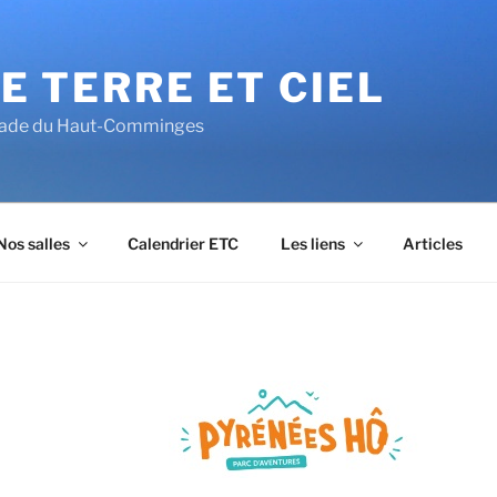
E TERRE ET CIEL
alade du Haut-Comminges
Nos salles
Calendrier ETC
Les liens
Articles