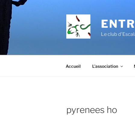
Aller
au
contenu
ENTR
principal
Le club d'Esc
Accueil
L’association
pyrenees ho