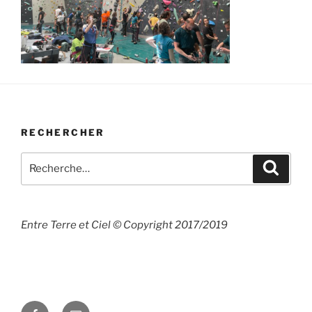
RECHERCHER
Recherche
Recher
pour
:
Entre Terre et Ciel © Copyright 2017/2019
Facebook
E-