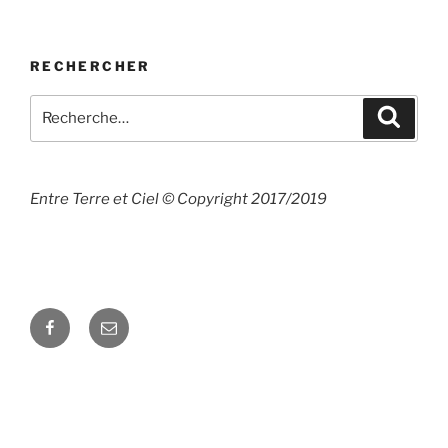
RECHERCHER
Recherche
Recher
pour
:
Entre Terre et Ciel © Copyright 2017/2019
Facebook
E-
mail