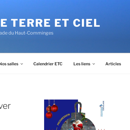
E TERRE ET CIEL
alade du Haut-Comminges
Nos salles
Calendrier ETC
Les liens
Articles
ver