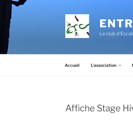
Aller
au
contenu
ENTR
principal
Le club d'Esc
Accueil
L’association
Affiche Stage Hi