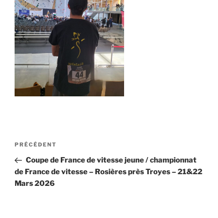
Navigation
Article
PRÉCÉDENT
de
précédent
Coupe de France de vitesse jeune / championnat
l’article
de France de vitesse – Rosières près Troyes – 21&22
Mars 2026