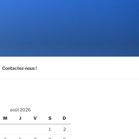
Contactez-nous !
août 2026
M
J
V
S
D
1
2