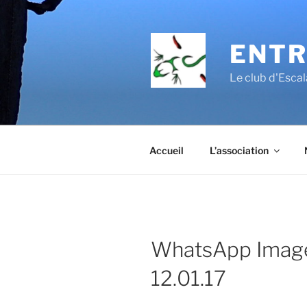
Aller
au
contenu
ENTR
principal
Le club d'Esc
Accueil
L’association
WhatsApp Imag
12.01.17