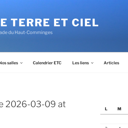
E TERRE ET CIEL
alade du Haut-Comminges
Nos salles
Calendrier ETC
Les liens
Articles
e 2026-03-09 at
L
M