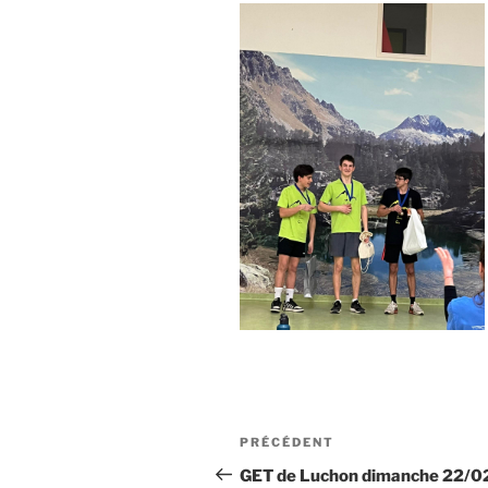
Navigation
Article
PRÉCÉDENT
de
précédent
GET de Luchon dimanche 22/0