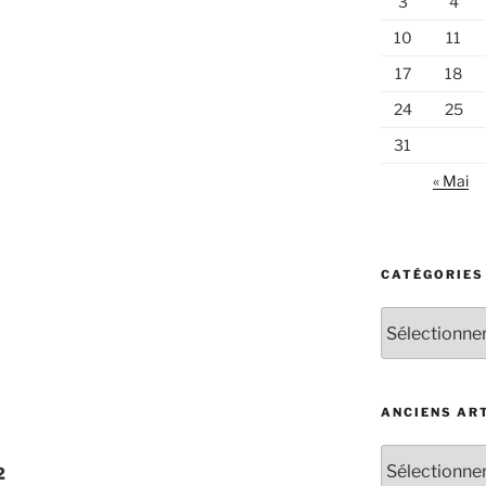
3
4
10
11
17
18
24
25
31
« Mai
CATÉGORIES
Catégories
d’articles
ANCIENS AR
Anciens
2
articles