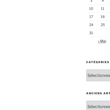
3
4
10
11
17
18
24
25
31
« Mai
CATÉGORIES
Catégories
d’articles
ANCIENS AR
Anciens
articles