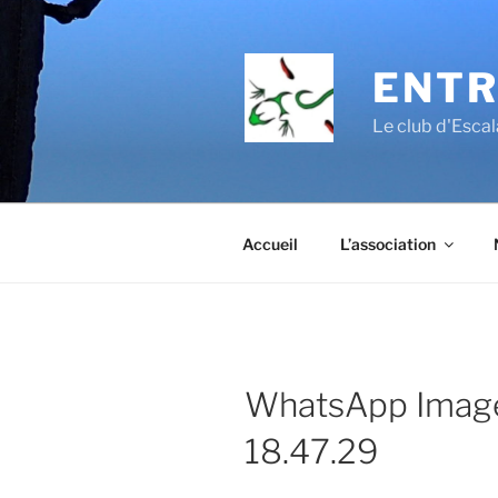
Aller
au
contenu
ENTR
principal
Le club d'Esc
Accueil
L’association
WhatsApp Image
18.47.29