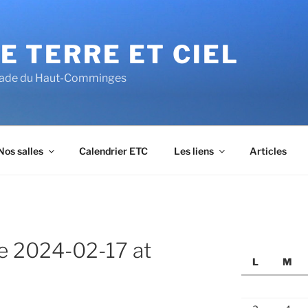
E TERRE ET CIEL
alade du Haut-Comminges
Nos salles
Calendrier ETC
Les liens
Articles
 2024-02-17 at
L
M