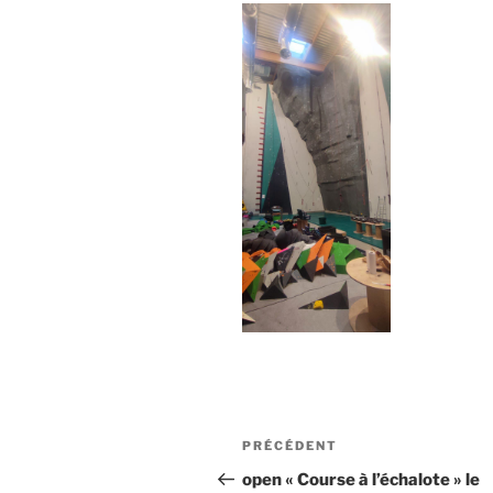
Navigation
Article
PRÉCÉDENT
de
précédent
open « Course à l’échalote » le