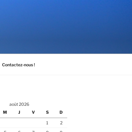
Contactez-nous !
août 2026
M
J
V
S
D
1
2